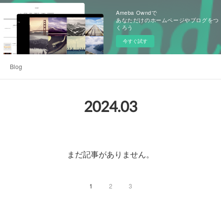
Ameba Owndで
あなただけのホームページやブログをつ
くろう
今すぐ試す
Blog
2024
.
03
まだ記事がありません。
1
2
3