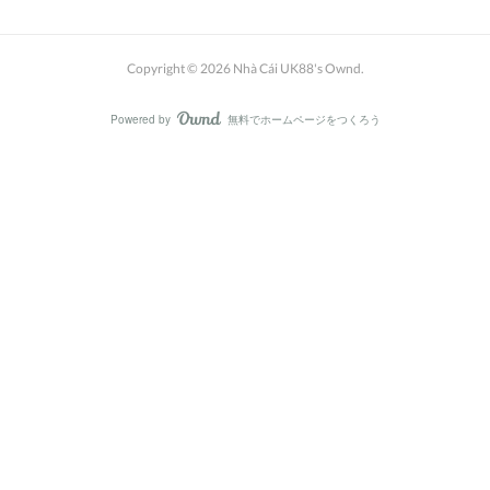
Copyright ©
2026
Nhà Cái UK88's Ownd
.
Powered by
無料でホームページをつくろう
AmebaOwnd
フォロー