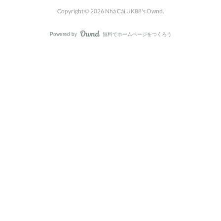
Copyright ©
2026
Nhà Cái UK88's Ownd
.
Powered by
無料でホームページをつくろう
AmebaOwnd
フォロー